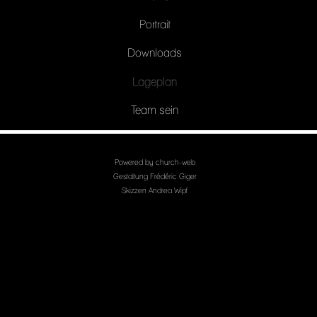
Portrait
Downloads
Lageplan
Team sein
Powered by
church-web
Gestaltung
Frédéric Giger
Skizzen Andrea Wipf