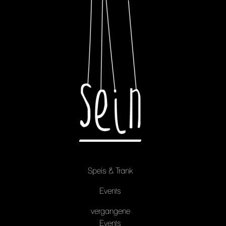
Speis & Trank
Events
vergangene
Events